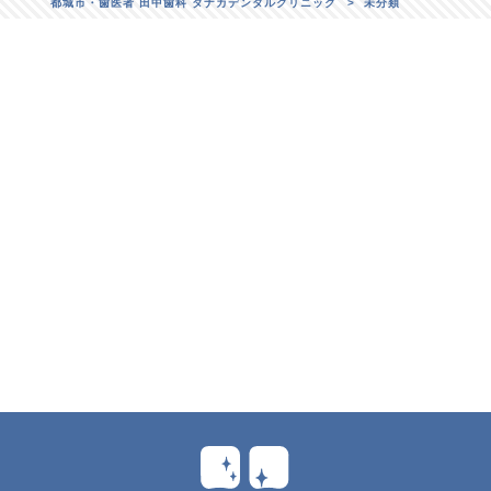
都城市・歯医者 田中歯科 タナカデンタルクリニック
>
未分類