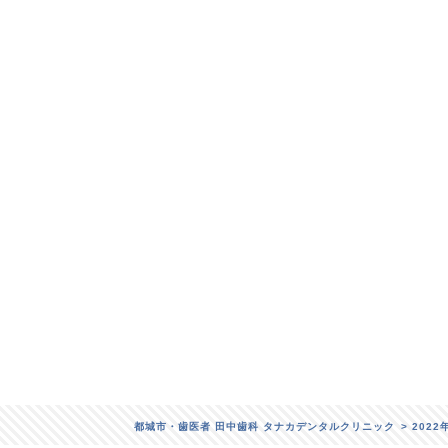
都城市・歯医者 田中歯科 タナカデンタルクリニック
>
2022