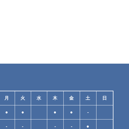
月
火
水
木
金
土
日
●
●
●
●
-
-
-
-
-
●