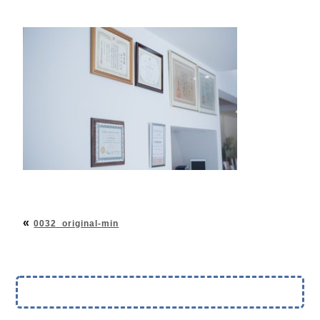
«
0032_original-min