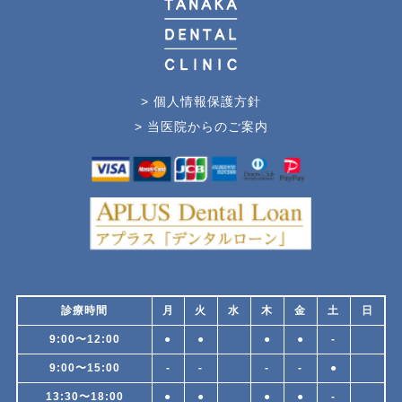
> 個人情報保護方針
> 当医院からのご案内
診療時間
月
火
水
木
金
土
日
9:00〜12:00
●
●
●
●
-
9:00〜15:00
-
-
-
-
●
13:30〜18:00
●
●
●
●
-